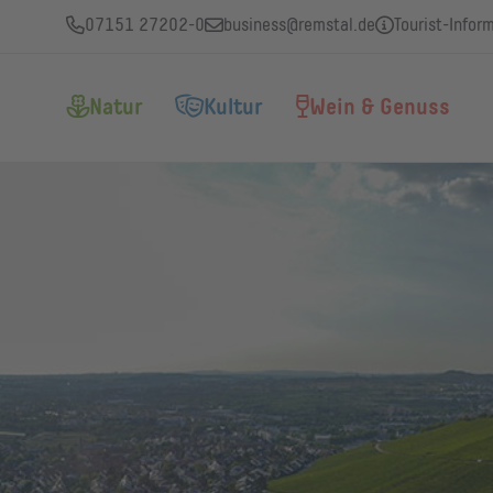
07151 27202-0
business@remstal.de
Tourist-Infor
Natur
Kultur
Wein & Genuss