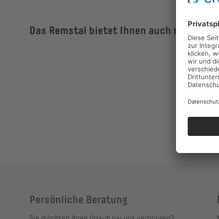
Das Remstal bietet Ihnen auch nach "Feie
After-Work-Events
Wein-After-Work-Abende
Natur trifft Baukunst
Das Remstal aktiv erlebe
Persönliche Beratung
Sie möchten Ihren Urlaub bei uns verbringen?