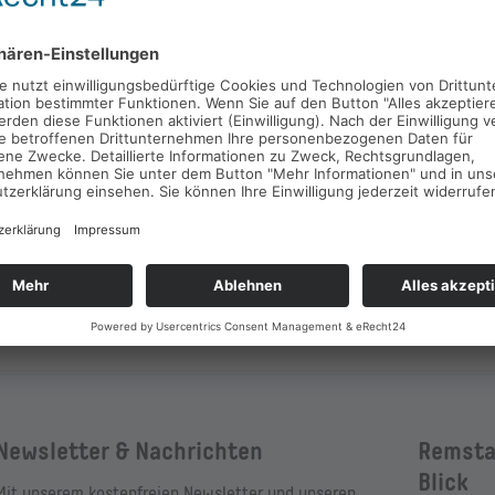
rabend" vielfältige Möglichkeiten:
Genießerhi
© Michael Fuchs
Wellness im
Städte & Ge
© Martin Frischauf I Unendlich erleben
n
© Remstal Tourismus e.V., Bebop Media
Newsletter & Nachrichten
Remsta
Blick
Mit unserem kostenfreien Newsletter und unseren