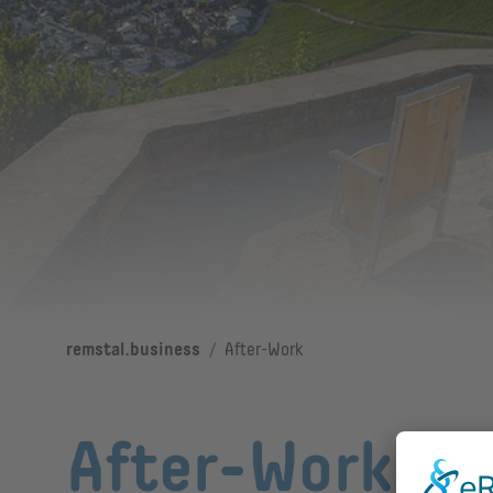
/
remstal.business
After-Work
After-Work