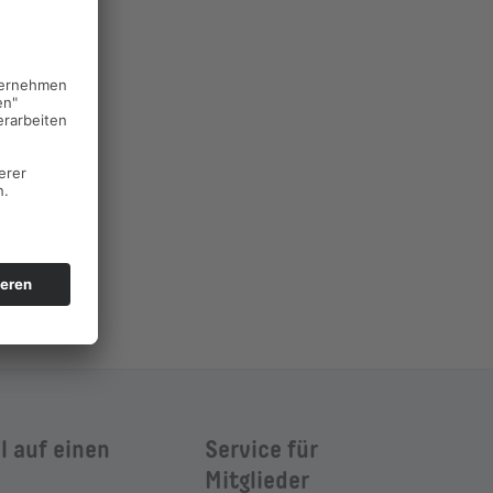
mmel Remstal
© Shutterstock
 Remstal
© F.3 Fellbach
meinden im Remstal
l auf einen
Service für
Mitglieder