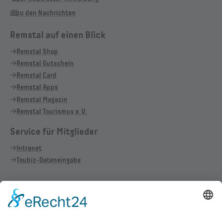
zu den Nachrichten
Remstal auf einen Blick
Remstal Shop
Remstal Gutschein
Remstal Card
Remstal Apps
Remstal Magazin
Remstal Tourismus e.V.
Service für Mitglieder
Intranet
Toubiz-Dateneingabe
Vertrag widerrufen