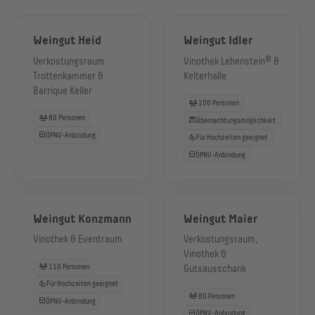
Weingut Heid
Weingut Idler
Verkostungsraum
Vinothek Lehenstein® &
Trottenkammer &
Kelterhalle
Barrique Keller
100 Personen
80 Personen
Übernachtungsmöglichkeit
ÖPNV-Anbindung
Für Hochzeiten geeignet
ÖPNV-Anbindung
Weingut Konzmann
Weingut Maier
Vinothek & Eventraum
Verkostungsraum,
Vinothek &
110 Personen
Gutsausschank
Für Hochzeiten geeignet
80 Personen
ÖPNV-Anbindung
ÖPNV-Anbindung