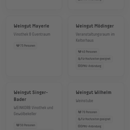
Weingut Mayerle
Weingut Mödinger
Vinothek & Eventraum
Veranstaltungsraum im
Kelterhaus
75 Personen
40 Personen
Für Hochzeiten geeignet
ÖPNV-Anbindung
Weingut Singer-
Weingut Wilhelm
Bader
Weinstube
WEINKORB Vinothek und
70 Personen
Gewölbekeller
Für Hochzeiten geeignet
50 Personen
ÖPNV-Anbindung