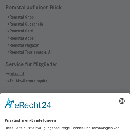
Remstal auf einen Blick
Remstal Shop
Remstal Gutschein
Remstal Card
Remstal Apps
Remstal Magazin
Remstal Tourismus e.V.
Service für Mitglieder
Intranet
Toubiz-Dateneingabe
Vertrag widerrufen
Cookie-Einstellungen
Allgemeine Geschäftsbedingungen