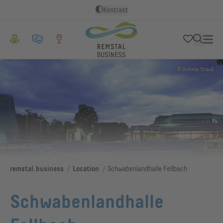
Kontrast
© Dietmar Strauß
/
/
remstal.business
Location
Schwabenlandhalle Fellbach
Schwabenlandhalle