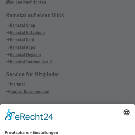
zu den Nachrichten
Remstal auf einen Blick
Remstal Shop
Remstal Gutschein
Remstal Card
Remstal Apps
Remstal Magazin
Remstal Tourismus e.V.
Service für Mitglieder
Intranet
Toubiz-Dateneingabe
Vertrag widerrufen