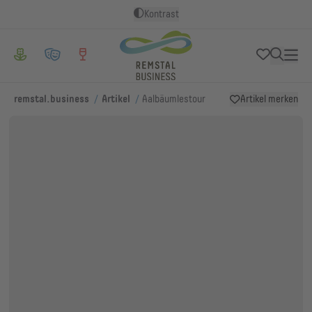
Kontrast
/
/
remstal.business
Artikel
Aalbäumlestour
Artikel merken