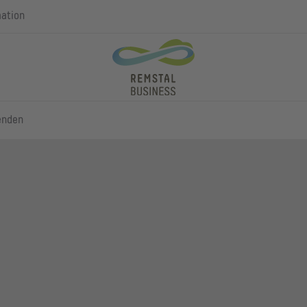
mation
enden