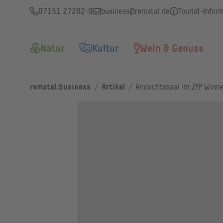
07151 27202-0
business@remstal.de
Tourist-Infor
Natur
Kultur
Wein & Genuss
/
/
remstal.business
Artikel
Andachtssaal im ZfP Winn