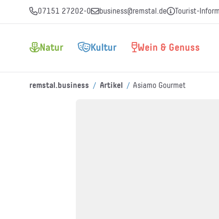
07151 27202-0
business@remstal.de
Tourist-Infor
Natur
Kultur
Wein & Genuss
/
/
remstal.business
Artikel
Asiamo Gourmet