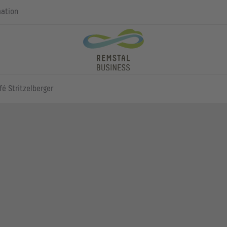
mation
fé Stritzelberger