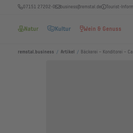
07151 27202-0
business@remstal.de
Tourist-Infor
Natur
Kultur
Wein & Genuss
/
/
remstal.business
Artikel
Bäckerei – Konditorei – Ca