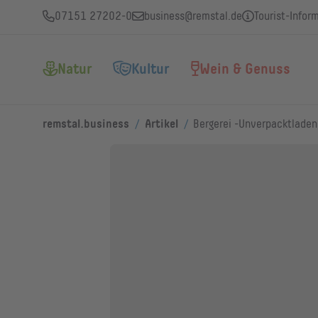
07151 27202-0
business@remstal.de
Tourist-Infor
Natur
Kultur
Wein & Genuss
/
/
remstal.business
Artikel
Bergerei -Unverpacktladen