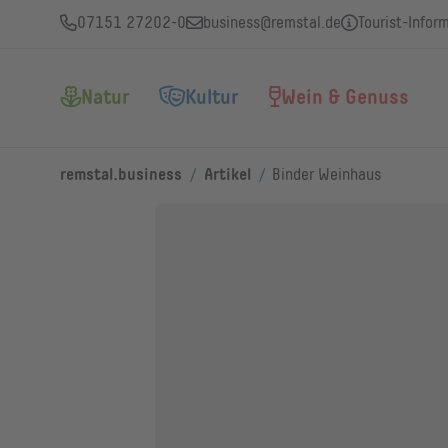
07151 27202-0
business@remstal.de
Tourist-Infor
Natur
Kultur
Wein & Genuss
/
/
remstal.business
Artikel
Binder Weinhaus