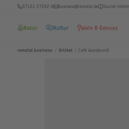
07151 27202-0
business@remstal.de
Tourist-Infor
Natur
Kultur
Wein & Genuss
/
/
remstal.business
Artikel
Café Wundervoll