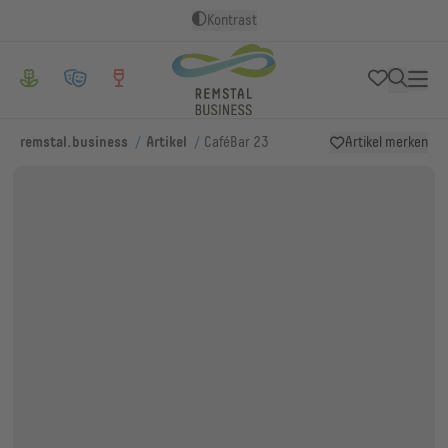
Kontrast
/
/
remstal.business
Artikel
CaféBar 23
Artikel merken