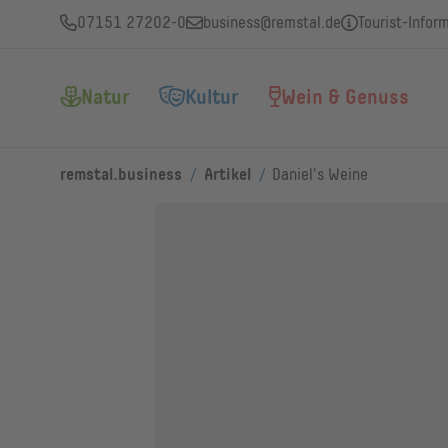
07151 27202-0
business@remstal.de
Tourist-Infor
Natur
Kultur
Wein & Genuss
/
/
remstal.business
Artikel
Daniel's Weine