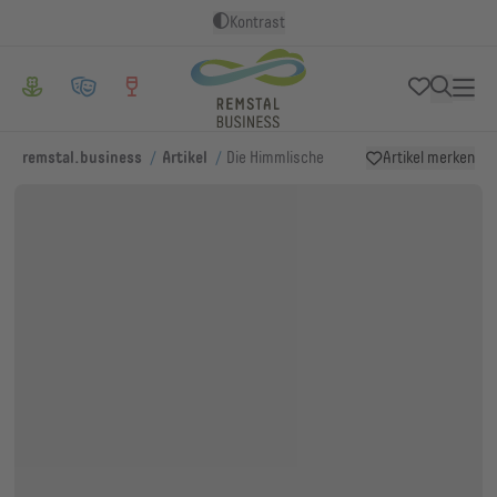
Kontrast
/
/
remstal.business
Artikel
Die Himmlische
Artikel merken