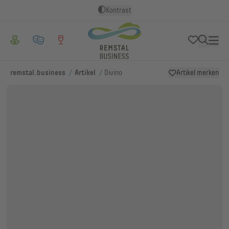
Kontrast
/
/
remstal.business
Artikel
Divino
Artikel merken