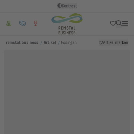
Kontrast
/
/
remstal.business
Artikel
Essingen
Artikel merken