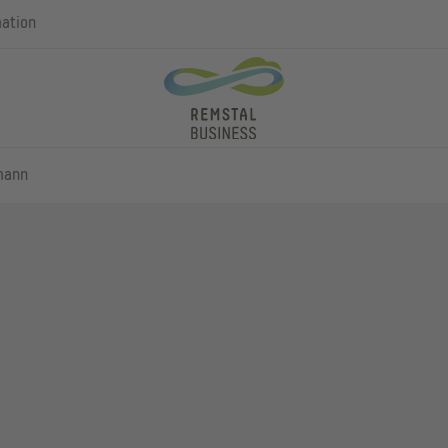
mation
mann