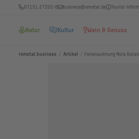
07151 27202-0
business@remstal.de
Tourist-Infor
Natur
Kultur
Wein & Genuss
/
/
remstal.business
Artikel
Ferienwohnung Nora Konz