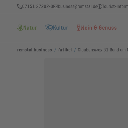
07151 27202-0
business@remstal.de
Tourist-Infor
Natur
Kultur
Wein & Genuss
/
/
remstal.business
Artikel
Glaubensweg 31 Rund um 