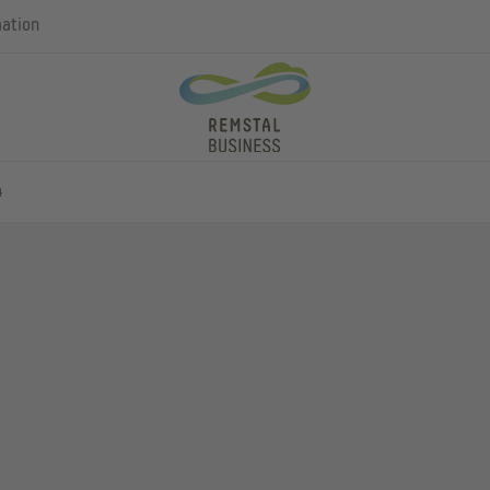
mation
4