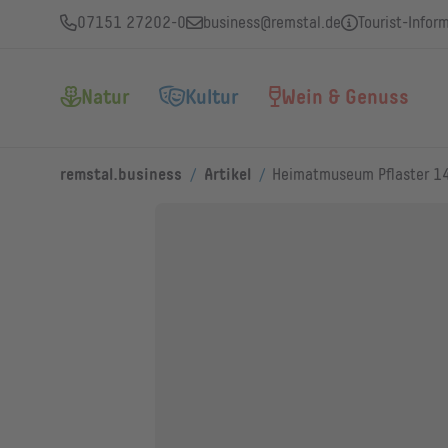
07151 27202-0
business@remstal.de
Tourist-Infor
Natur
Kultur
Wein & Genuss
/
/
remstal.business
Artikel
Heimatmuseum Pflaster 1