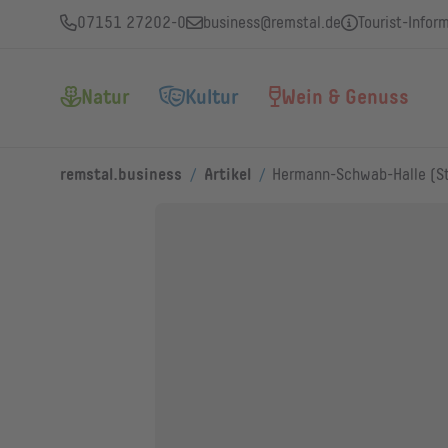
07151 27202-0
business@remstal.de
Tourist-Infor
Natur
Kultur
Wein & Genuss
/
/
remstal.business
Artikel
Hermann-Schwab-Halle (St