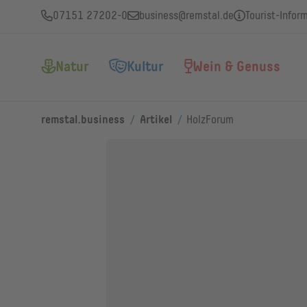
07151 27202-0
business@remstal.de
Tourist-Infor
Natur
Kultur
Wein & Genuss
/
/
remstal.business
Artikel
HolzForum