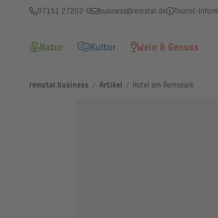
07151 27202-0
business@remstal.de
Tourist-Infor
Natur
Kultur
Wein & Genuss
/
/
remstal.business
Artikel
Hotel am Remspark