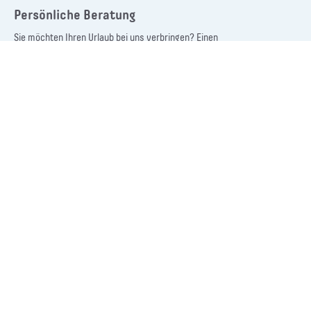
Persönliche Beratung
Sie möchten Ihren Urlaub bei uns verbringen? Einen
Tagesausflug unternehmen? Oder haben allgemeine
Fragen zum Remstal? Unser erfahrenes Team berät Sie
während unserer
Öffnungszeiten
gerne persönlich:
Bahnhofstraße 21, 71384 Weinstadt
07151 27202-0
info@remstal.de
Newsletter & Nachrichten
Mit unserem kostenfreien Newsletter und unseren
Nachrichten halten wir Sie regelmäßig über Neuigkeiten
und Events aus dem Remstal auf dem Laufenden.
zur Newsletter-Anmeldung
zu den Nachrichten
Remstal auf einen Blick