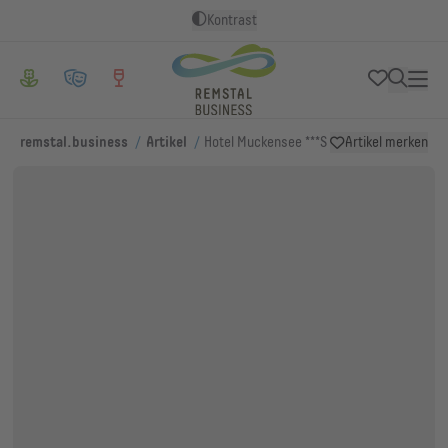
Kontrast
/
/
remstal.business
Artikel
Hotel Muckensee ***S
Artikel merken