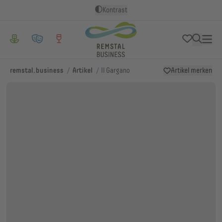
Kontrast
/
/
remstal.business
Artikel
Il Gargano
Artikel merken