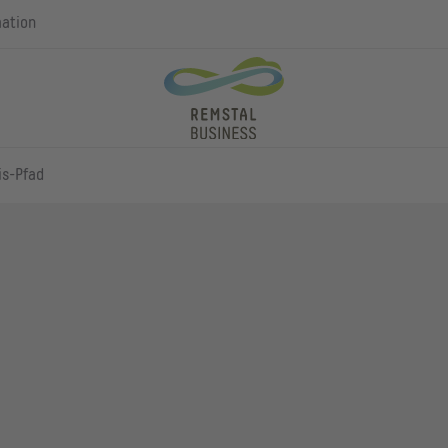
mation
is-Pfad