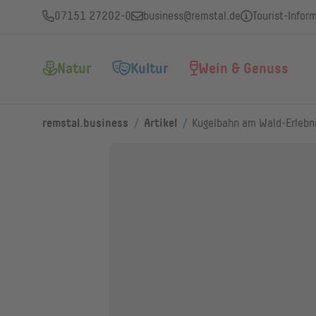
07151 27202-0
business@remstal.de
Tourist-Infor
Natur
Kultur
Wein & Genuss
/
/
remstal.business
Artikel
Kugelbahn am Wald-Erlebn