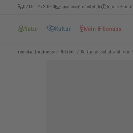
07151 27202-0
business@remstal.de
Tourist-Infor
Natur
Kultur
Wein & Genuss
/
/
remstal.business
Artikel
Kulturlandschaftsführerin