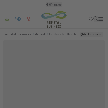
Kontrast
/
/
remstal.business
Artikel
Landgasthof Hirsch
Artikel merken