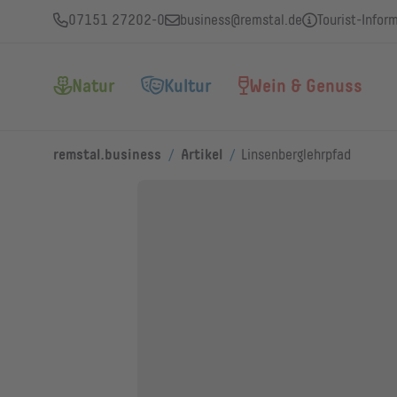
07151 27202-0
business@remstal.de
Tourist-Infor
Natur
Kultur
Wein & Genuss
/
/
remstal.business
Artikel
Linsenberglehrpfad