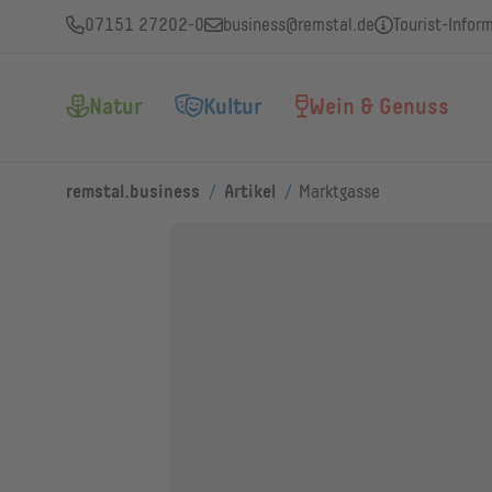
07151 27202-0
business@remstal.de
Tourist-Infor
Natur
Kultur
Wein & Genuss
/
/
remstal.business
Artikel
Marktgasse