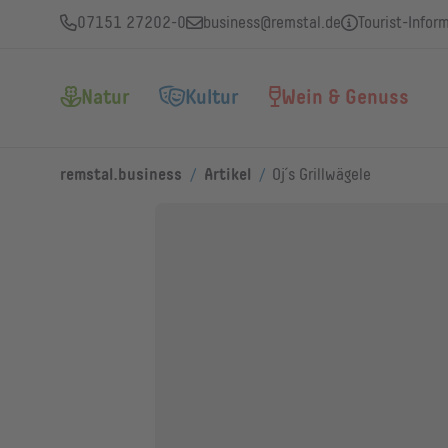
07151 27202-0
business@remstal.de
Tourist-Infor
Natur
Kultur
Wein & Genuss
/
/
remstal.business
Artikel
Oj´s Grillwägele