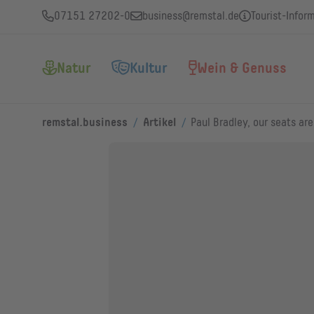
07151 27202-0
business@remstal.de
Tourist-Infor
Natur
Kultur
Wein & Genuss
/
/
remstal.business
Artikel
Paul Bradley, our seats ar