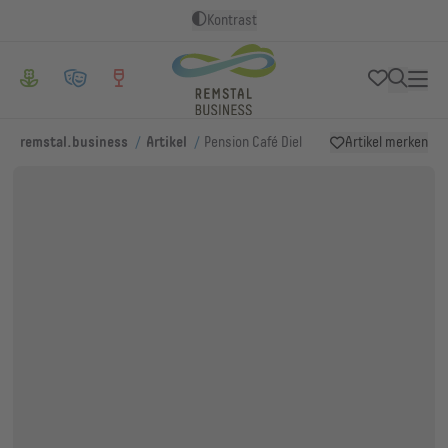
Kontrast
/
/
remstal.business
Artikel
Pension Café Diel
Artikel merken