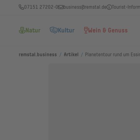
07151 27202-0
business@remstal.de
Tourist-Infor
Natur
Kultur
Wein & Genuss
/
/
remstal.business
Artikel
Planetentour rund um Essi