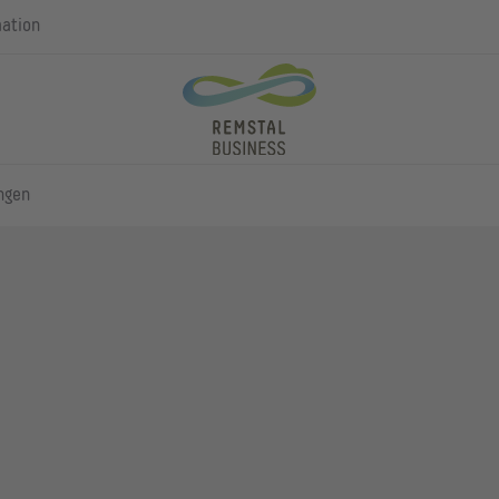
mation
ngen