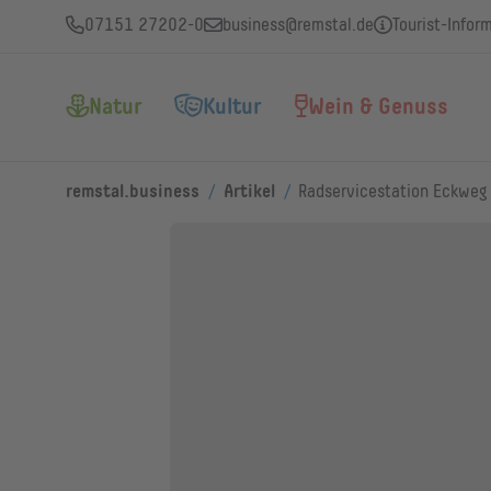
07151 27202-0
business@remstal.de
Tourist-Infor
Natur
Kultur
Wein & Genuss
/
/
remstal.business
Artikel
Radservicestation Eckweg