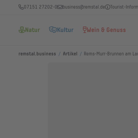
07151 27202-0
business@remstal.de
Tourist-Infor
Natur
Kultur
Wein & Genuss
/
/
remstal.business
Artikel
Rems-Murr-Brunnen am La