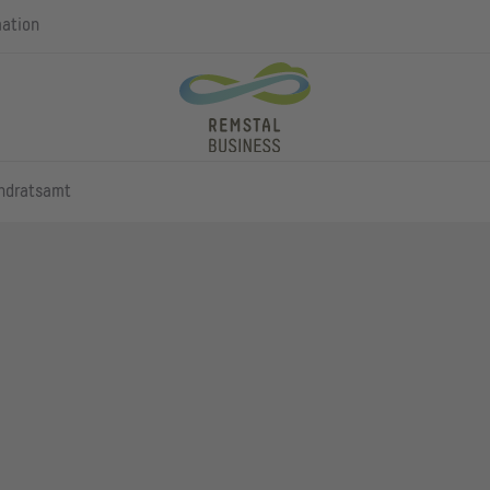
mation
ndratsamt