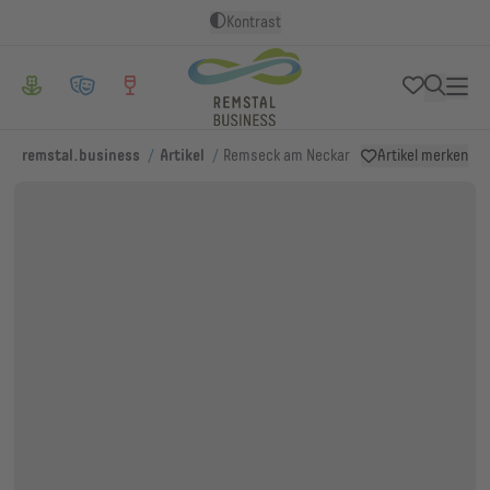
Kontrast
/
/
remstal.business
Artikel
Remseck am Neckar
Artikel merken