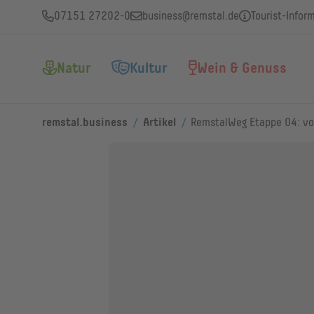
07151 27202-0
business@remstal.de
Tourist-Infor
Natur
Kultur
Wein & Genuss
/
/
remstal.business
Artikel
RemstalWeg Etappe 04: vo