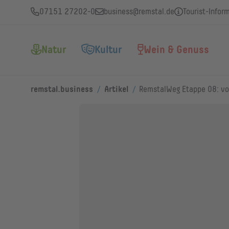
07151 27202-0
business@remstal.de
Tourist-Infor
Natur
Kultur
Wein & Genuss
/
/
remstal.business
Artikel
RemstalWeg Etappe 08: v