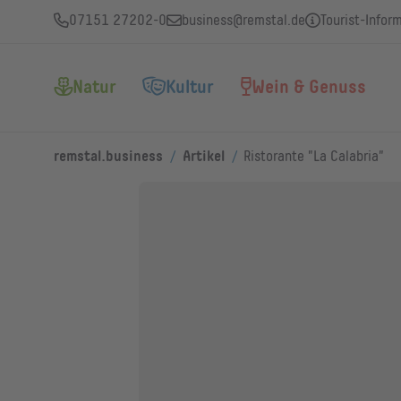
07151 27202-0
business@remstal.de
Tourist-Infor
Natur
Kultur
Wein & Genuss
/
/
remstal.business
Artikel
Ristorante "La Calabria"