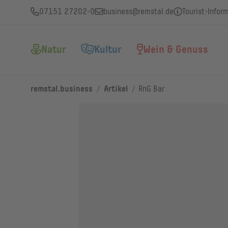
07151 27202-0
business@remstal.de
Tourist-Infor
Natur
Kultur
Wein & Genuss
/
/
remstal.business
Artikel
RnG Bar