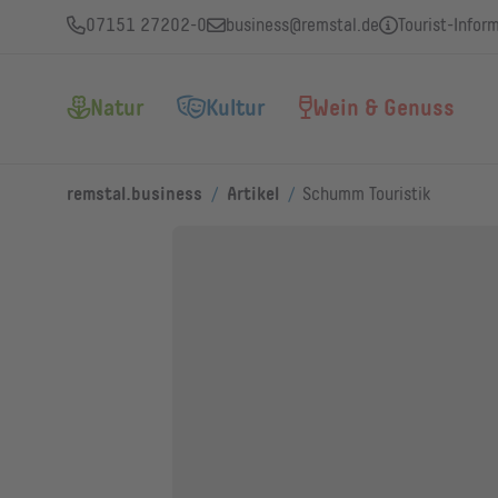
07151 27202-0
business@remstal.de
Tourist-Infor
Natur
Kultur
Wein & Genuss
/
/
remstal.business
Artikel
Schumm Touristik