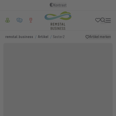
Kontrast
/
/
remstal.business
Artikel
Søster2
Artikel merken