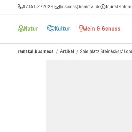
07151 27202-0
business@remstal.de
Tourist-Infor
Natur
Kultur
Wein & Genuss
/
/
remstal.business
Artikel
Spielplatz Steinäcker/ Lob