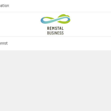
mation
enrot