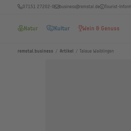
07151 27202-0
business@remstal.de
Tourist-Infor
Natur
Kultur
Wein & Genuss
/
/
remstal.business
Artikel
Talaue Waiblingen