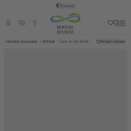
Kontrast
/
/
remstal.business
Artikel
Turm an der Birke
Artikel merken