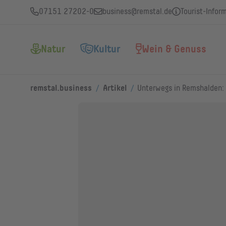
07151 27202-0
business@remstal.de
Tourist-Infor
Natur
Kultur
Wein & Genuss
/
/
remstal.business
Artikel
Unterwegs in Remshalden: 