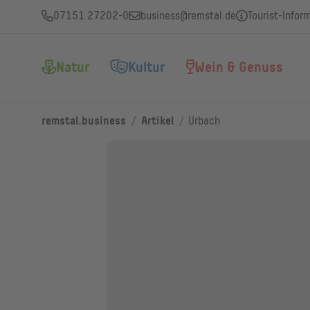
07151 27202-0
business@remstal.de
Tourist-Infor
Natur
Kultur
Wein & Genuss
/
/
remstal.business
Artikel
Urbach