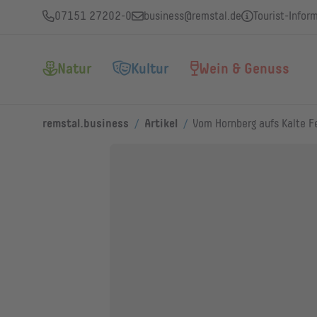
07151 27202-0
business@remstal.de
Tourist-Infor
Natur
Kultur
Wein & Genuss
/
/
remstal.business
Artikel
Vom Hornberg aufs Kalte F