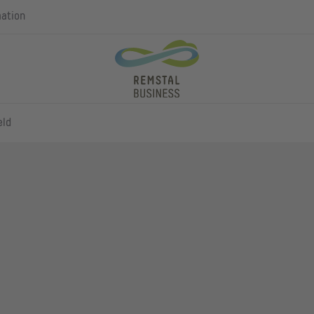
mation
eld